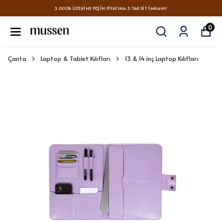
3.000₺ ÜZERINE PEŞIN FIYATINA 3 TAKSIT İMKANI!
0
Çanta
Laptop & Tablet Kılıfları
13 & 14 inç Laptop Kılıfları