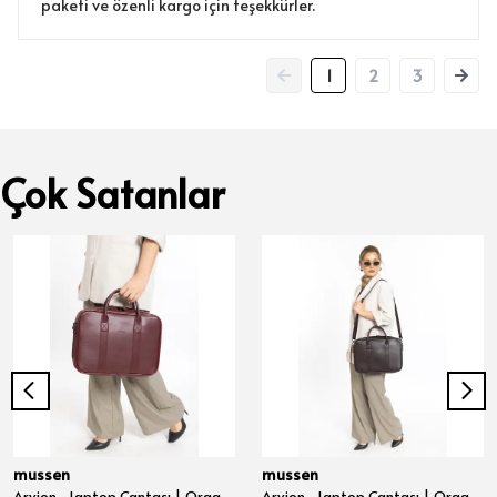
paketi ve özenli kargo için teşekkürler.
1
2
3
Çok Satanlar
mussen
mussen
Arvion - Laptop Çantası | Organizer Evrak ve Bilgisayar Çantası 15", 15.6" ve 16" inç - Bordo Nova
Arvion - Laptop Çantası | Organizer Evrak ve Bilgisayar Çantası 15", 15.6" ve 16" inç - Kahve Nova