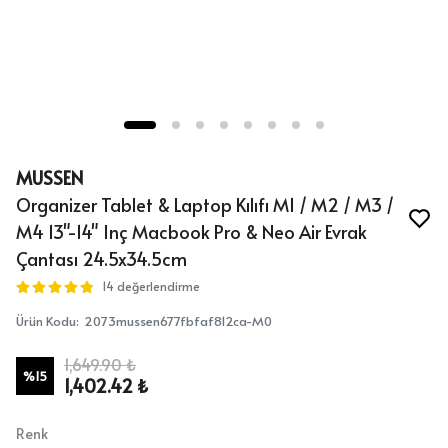
MUSSEN
Organizer Tablet & Laptop Kılıfı M1 / M2 / M3 /
M4 13"-14" Inç Macbook Pro & Neo Air Evrak
Çantası 24.5x34.5cm
14 değerlendirme
Ürün Kodu
:
2073mussen677fbfaf812ca-M0
1,649.90 ₺
%
15
1,402.42 ₺
Renk