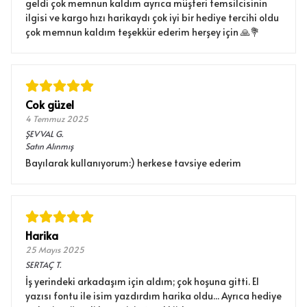
geldi çok memnun kaldım ayrıca müşteri temsilcisinin
ilgisi ve kargo hızı harikaydı çok iyi bir hediye tercihi oldu
çok memnun kaldım teşekkür ederim herşey için 🙏💐
Cok güzel
4 Temmuz 2025
ŞEVVAL
G.
Satın Alınmış
Bayılarak kullanıyorum:) herkese tavsiye ederim
Harika
25 Mayıs 2025
SERTAÇ
T.
İş yerindeki arkadaşım için aldım; çok hoşuna gitti. El
yazısı fontu ile isim yazdırdım harika oldu... Ayrıca hediye