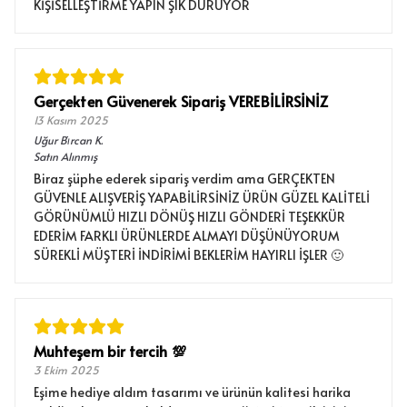
KİŞİSELLEŞTİRME YAPIN ŞIK DURUYOR
Gerçekten Güvenerek Sipariş VEREBİLİRSİNİZ
13 Kasım 2025
Uğur Bi̇rcan
K.
Satın Alınmış
Biraz şüphe ederek sipariş verdim ama GERÇEKTEN
GÜVENLE ALIŞVERİŞ YAPABİLİRSİNİZ ÜRÜN GÜZEL KALİTELİ
GÖRÜNÜMLÜ HIZLI DÖNÜŞ HIZLI GÖNDERİ TEŞEKKÜR
EDERİM FARKLI ÜRÜNLERDE ALMAYI DÜŞÜNÜYORUM
SÜREKLİ MÜŞTERİ İNDİRİMİ BEKLERİM HAYIRLI İŞLER 🙂
Muhteşem bir tercih 💯
3 Ekim 2025
Eşime hediye aldım tasarımı ve ürünün kalitesi harika