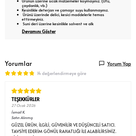
Ürünün üzerine sıcak malzemeler koymayınız. (Ütü,
çaydanlık, vb.)
Kesinlikle deterjan ve çamaşır suyu kullanmayınız.
Ürünü üzerinde delici, kesici maddelerle temas
ettirmeyiniz.
Suni deri üzerine kesinlikle solvent ve alk
Devamını Göster
Yorumlar
Yorum Yap
14 değerlendirmeye göre
TEŞEKKÜRLER
27 Ocak 2026
İsmail
K.
Satın Alınmış
GÜZEL ÜRÜN, İLGİLİ, GÜVENİLİR VE DÜŞÜNCELİ SATICI.
TAVSİYE EDERİM GÖNÜL RAHATLIĞI İLE ALABİLİRSİNİZ.