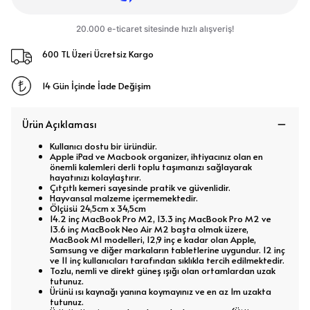
600 TL Üzeri Ücretsiz Kargo
14 Gün İçinde İade Değişim
Ürün Açıklaması
Kullanıcı dostu bir üründür.
Apple iPad ve Macbook organizer, ihtiyacınız olan en
önemli kalemleri derli toplu taşımanızı sağlayarak
hayatınızı kolaylaştırır.
Çıtçıtlı kemeri sayesinde pratik ve güvenlidir.
Hayvansal malzeme içermemektedir.
Ölçüsü 24,5cm x 34,5cm
14.2 inç MacBook Pro M2, 13.3 inç MacBook Pro M2 ve
13.6 inç MacBook Neo Air M2 başta olmak üzere,
MacBook M1 modelleri, 12,9 inç e kadar olan Apple,
Samsung ve diğer markaların tabletlerine uygundur. 12 inç
ve 11 inç kullanıcıları tarafından sıklıkla tercih edilmektedir.
Tozlu, nemli ve direkt güneş ışığı olan ortamlardan uzak
tutunuz.
Ürünü ısı kaynağı yanına koymayınız ve en az 1m uzakta
tutunuz.