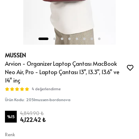
MUSSEN
Arvion - Organizer Laptop Çantası MacBook
Neo Air, Pro - Laptop Çantası 13", 13.3", 13.6" ve
14" inç
4 değerlendirme
Ürün Kodu
:
2051mussen-bordonova
4,849.90 ₺
%
15
4,122.42 ₺
Renk