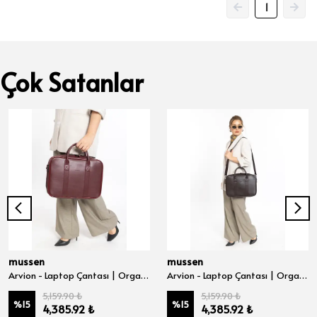
1
Çok Satanlar
mussen
mussen
Arvion - Laptop Çantası | Organizer Evrak ve Bilgisayar Çantası 15", 15.6" ve 16" inç - Bordo Nova
Arvion - Laptop Çantası | Organizer Evrak ve Bilgisayar Çantası 15", 15.6" ve 16" inç - Kahve Nova
5,159.90 ₺
5,159.90 ₺
%
15
%
15
4,385.92 ₺
4,385.92 ₺