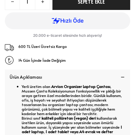
SEPETE EKLE
600 TL Üzeri Ücretsiz Kargo
14 Gün İçinde İade Değişim
Ürün Açıklaması
Yerli üretim olan
Arvion Organizer Laptop Çantası
,
Mussen Çanta Koleksiyonunun fonksiyonellik ve şıklığı bir
araya getiren özel modellerinden biridir. Günlük kullanım,
ofis, iş hayatı ve seyahat ihtiyaçları düşünülerek
tasarlanan bu organizer laptop çantası; modern
görünümü, çok bölmeli yapısı ve kaliteli işçiliğiyle hem
kadınlar hem erkekler için ideal bir tercihtir.
Birinci sınıf
kaliteli poliüretan (vegan) deri
kullanılarak
üretilen ürün, dayanıklı yapısı sayesinde uzun ömürlü
kullanım sunar. İç yüzeyinde yer alan bölmeler sayesinde
1
adet laptop
,
1 adet tablet veya A4 evrak ve defter