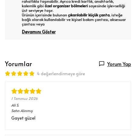
rahatlıkla taşınabilir. Ayrıca kredi kartlık, anahtarlık,
kalemlik gibi
özel organizer bölmeleri
sayesinde işlevselliği
üst seviyeye taşır.
Ürünün içerisinde bulunan
çıkarılabilir küçük çanta
, isteğe
bağlı olarak kullanılabilir ve kişisel bakım çantası, aksesuar
çantası veya
Devamını Göster
Yorumlar
Yorum Yap
4 değerlendirmeye göre
1 Temmuz 2026
Ali
S.
Satın Alınmış
Gayet güzel