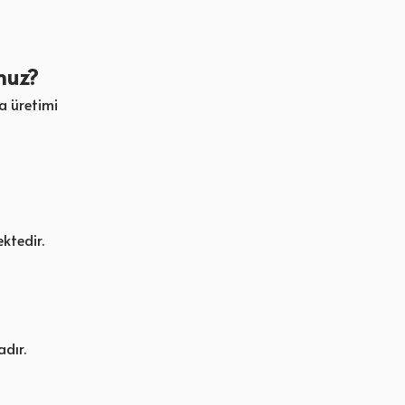
nuz?
a üretimi
ktedir.
adır.