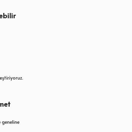
bilir
eştiriyoruz.
zmet
e geneline