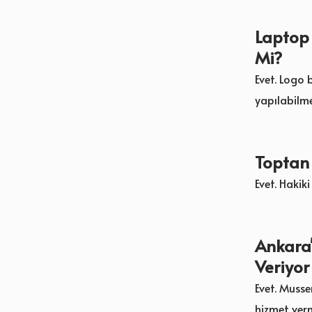
Laptop 
Mi?
Evet. Logo 
yapılabilme
Toptan
Evet. Hakik
Ankara'
Veriyo
Evet. Musse
hizmet ver