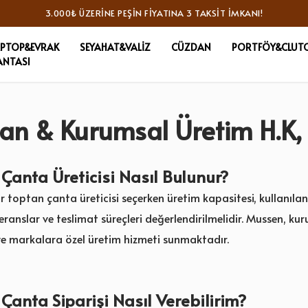
APTOP&EVRAK
SEYAHAT&VALİZ
CÜZDAN
PORTFÖY&CLUT
ANTASI
an & Kurumsal Üretim H.K, 
Çanta Üreticisi Nasıl Bulunur?
ir toptan çanta üreticisi seçerken üretim kapasitesi, kullanıl
eferanslar ve teslimat süreçleri değerlendirilmelidir. Mussen, ku
ve markalara özel üretim hizmeti sunmaktadır.
Çanta Siparişi Nasıl Verebilirim?