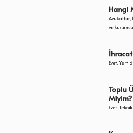
Hangi M
Avukatlar, 
ve kurumsal
İhraca
Evet. Yurt 
Toplu Ü
Miyim?
Evet. Tekni