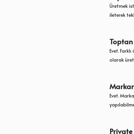
Üretmek ist
ileterek tekl
Toptan
Evet. Farkl
olarak üret
Markam
Evet. Marka
yapılabilme
Private