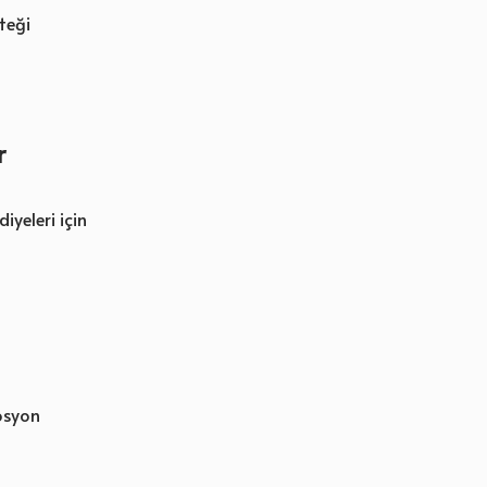
teği
r
diyeleri için
osyon