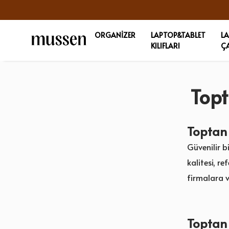
3.000₺ ÜZERINE PEŞIN FIYATINA 3 TAKSIT İMKANI!
ORGANİZER
LAPTOP&TABLET
L
KILIFLARI
Ç
Topt
Toptan 
Güvenilir b
kalitesi, r
firmalara 
Toptan 