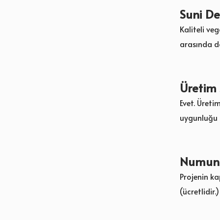
Suni De
Kaliteli ve
arasında da
Üretim 
Evet. Üret
uygunluğu 
Numune
Projenin k
(ücretlidir.)