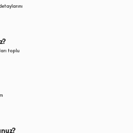
detaylarını
z?
ları toplu
im
unuz?