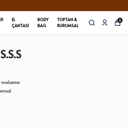
CH
EL
BODY
TOPTAN &
0
ÇANTASI
BAG
KURUMSAL
S.S.S
an malzeme
rumsal