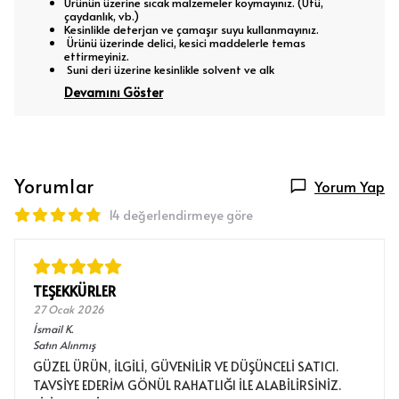
Ürünün üzerine sıcak malzemeler koymayınız. (Ütü,
çaydanlık, vb.)
Kesinlikle deterjan ve çamaşır suyu kullanmayınız.
Ürünü üzerinde delici, kesici maddelerle temas
ettirmeyiniz.
Suni deri üzerine kesinlikle solvent ve alk
Devamını Göster
Yorumlar
Yorum Yap
14 değerlendirmeye göre
TEŞEKKÜRLER
27 Ocak 2026
İsmail
K.
Satın Alınmış
GÜZEL ÜRÜN, İLGİLİ, GÜVENİLİR VE DÜŞÜNCELİ SATICI.
TAVSİYE EDERİM GÖNÜL RAHATLIĞI İLE ALABİLİRSİNİZ.