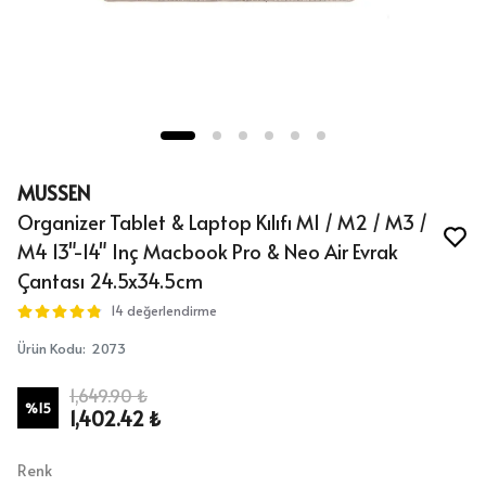
MUSSEN
Organizer Tablet & Laptop Kılıfı M1 / M2 / M3 /
M4 13"-14" Inç Macbook Pro & Neo Air Evrak
Çantası 24.5x34.5cm
14 değerlendirme
Ürün Kodu
:
2073
1,649.90 ₺
%
15
1,402.42 ₺
Renk