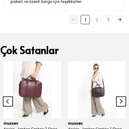
paketi ve özenli kargo için teşekkürler.
1
2
3
Çok Satanlar
mussen
mussen
Arvion - Laptop Çantası | Organizer Evrak ve Bilgisayar Çantası 15", 15.6" ve 16" inç - Bordo Nova
Arvion - Laptop Çantası | Organizer Evrak ve Bilgisayar Çantası 15", 15.6" ve 16" inç - Kahve Nova