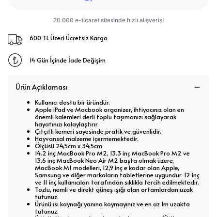
600 TL Üzeri Ücretsiz Kargo
14 Gün İçinde İade Değişim
Ürün Açıklaması
Kullanıcı dostu bir üründür.
Apple iPad ve Macbook organizer, ihtiyacınız olan en
önemli kalemleri derli toplu taşımanızı sağlayarak
hayatınızı kolaylaştırır.
Çıtçıtlı kemeri sayesinde pratik ve güvenlidir.
Hayvansal malzeme içermemektedir.
Ölçüsü 24,5cm x 34,5cm
14.2 inç MacBook Pro M2, 13.3 inç MacBook Pro M2 ve
13.6 inç MacBook Neo Air M2 başta olmak üzere,
MacBook M1 modelleri, 12,9 inç e kadar olan Apple,
Samsung ve diğer markaların tabletlerine uygundur. 12 inç
ve 11 inç kullanıcıları tarafından sıklıkla tercih edilmektedir.
Tozlu, nemli ve direkt güneş ışığı olan ortamlardan uzak
tutunuz.
Ürünü ısı kaynağı yanına koymayınız ve en az 1m uzakta
tutunuz.