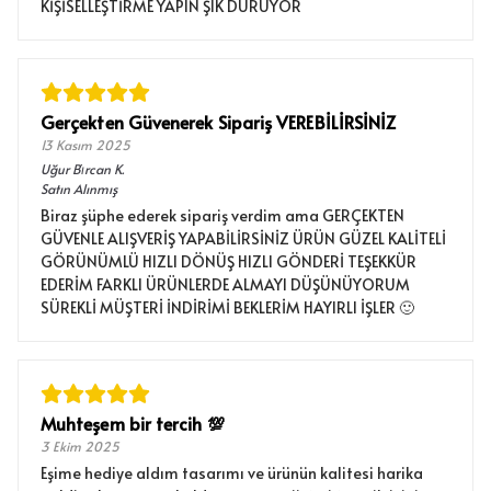
KİŞİSELLEŞTİRME YAPIN ŞIK DURUYOR
Gerçekten Güvenerek Sipariş VEREBİLİRSİNİZ
13 Kasım 2025
Uğur Bi̇rcan
K.
Satın Alınmış
Biraz şüphe ederek sipariş verdim ama GERÇEKTEN
GÜVENLE ALIŞVERİŞ YAPABİLİRSİNİZ ÜRÜN GÜZEL KALİTELİ
GÖRÜNÜMLÜ HIZLI DÖNÜŞ HIZLI GÖNDERİ TEŞEKKÜR
EDERİM FARKLI ÜRÜNLERDE ALMAYI DÜŞÜNÜYORUM
SÜREKLİ MÜŞTERİ İNDİRİMİ BEKLERİM HAYIRLI İŞLER 🙂
Muhteşem bir tercih 💯
3 Ekim 2025
Eşime hediye aldım tasarımı ve ürünün kalitesi harika