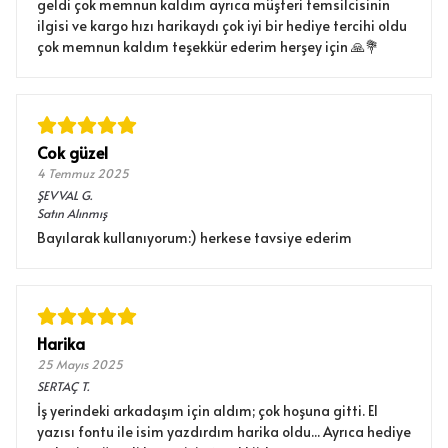
geldi çok memnun kaldım ayrıca müşteri temsilcisinin
ilgisi ve kargo hızı harikaydı çok iyi bir hediye tercihi oldu
çok memnun kaldım teşekkür ederim herşey için 🙏💐
Cok güzel
4 Temmuz 2025
ŞEVVAL
G.
Satın Alınmış
Bayılarak kullanıyorum:) herkese tavsiye ederim
Harika
25 Mayıs 2025
SERTAÇ
T.
İş yerindeki arkadaşım için aldım; çok hoşuna gitti. El
yazısı fontu ile isim yazdırdım harika oldu... Ayrıca hediye