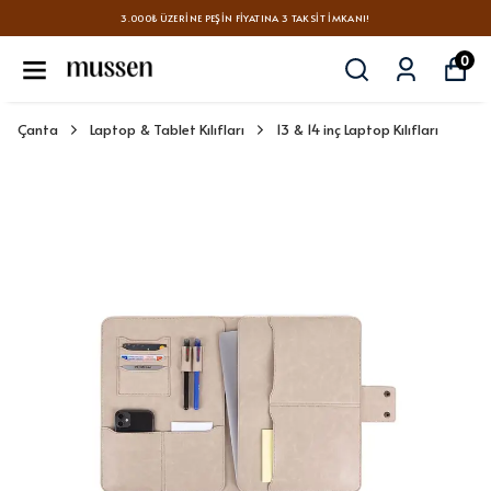
3.000₺ ÜZERINE PEŞIN FIYATINA 3 TAKSIT İMKANI!
0
Çanta
Laptop & Tablet Kılıfları
13 & 14 inç Laptop Kılıfları