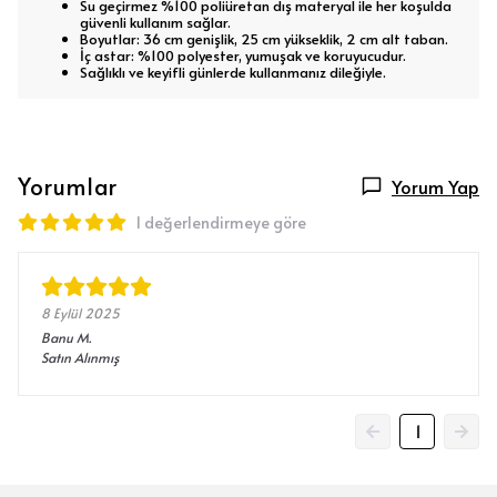
Su geçirmez %100 poliüretan dış materyal ile her koşulda
güvenli kullanım sağlar.
Boyutlar: 36 cm genişlik, 25 cm yükseklik, 2 cm alt taban.
İç astar: %100 polyester, yumuşak ve koruyucudur.
Sağlıklı ve keyifli günlerde kullanmanız dileğiyle.
Yorumlar
Yorum Yap
1 değerlendirmeye göre
8 Eylül 2025
Banu
M.
Satın Alınmış
1