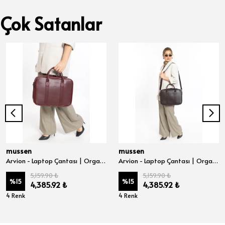
Çok Satanlar
mussen
mussen
Arvion - Laptop Çantası | Organizer Evrak ve Bilgisayar Çantası 15", 15.6" ve 16" inç - Bordo Nova
Arvion - Laptop Çantası | Organizer Evrak ve Bilgisayar Çantası 15", 15.6" ve 16" inç - Kahve Nova
5,159.90 ₺
5,159.90 ₺
%
15
%
15
4,385.92 ₺
4,385.92 ₺
4 Renk
4 Renk