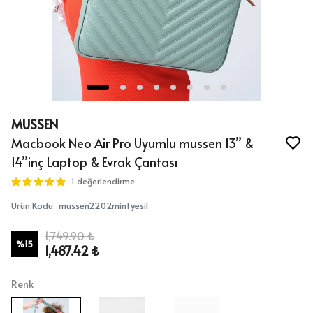
MUSSEN
Macbook Neo Air Pro Uyumlu mussen 13” &
14”inç Laptop & Evrak Çantası
1 değerlendirme
Ürün Kodu
:
mussen2202mintyesil
1,749.90 ₺
%
15
1,487.42 ₺
Renk