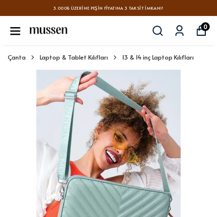
3.000₺ ÜZERINE PEŞIN FIYATINA 3 TAKSIT İMKANI!
0
Çanta
Laptop & Tablet Kılıfları
13 & 14 inç Laptop Kılıfları