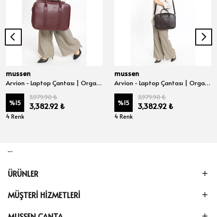
mussen
mussen
Arvion - Laptop Çantası | Organizer Evrak ve Bilgisayar Çantası 15", 15.6" ve 16" inç - Bordo Nova
Arvion - Laptop Çantası | Organizer Evrak ve Bilgisayar Çantası 15", 15.6" ve 16" inç - Kahve Nova
3,979.90 ₺
3,979.90 ₺
%
15
%
15
3,382.92 ₺
3,382.92 ₺
4 Renk
4 Renk
ÜRÜNLER
MÜŞTERİ HİZMETLERİ
MUSSEN ÇANTA