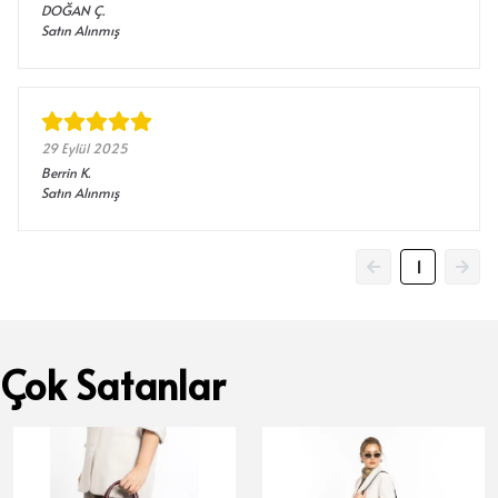
DOĞAN
Ç.
Satın Alınmış
29 Eylül 2025
Berrin
K.
Satın Alınmış
1
Çok Satanlar