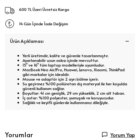
600 TL Üzeri Ücretsiz Kargo
14 Gün İçinde İade Değişim
Ürün Açıklaması
Yerli üretimdir, kalite ve güvenle tasarlanmıştır.
Ayarlanabilir uzun askısı içinde mevcuttur.
15" ve 16" tüm laptop modelleriyle uyumludur.
MacBook Neo Air/Pro, Huawei, Lenovo, Xiaomi, ThinkPad
gibi markalar için idealdir.
Mouse ve adaptör için 2 ayrı bölme içerir.
Su geçirmez %100 poliüretan dış materyal ile her koşulda
güvenli kullanım sağlar.
Boyutlar: 41 cm genişlik, 29 cm yükseklik, 2 cm alt taban.
İç astar: %100 polyester, yumuşak ve koruyucudur.
Sağlıklı ve keyifli günlerde kullanmanız dileğiyle.
Yorumlar
Yorum Yap