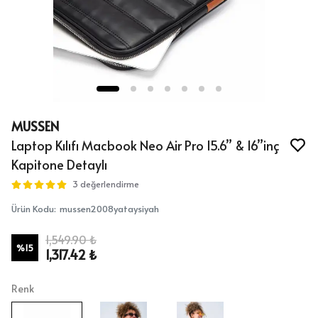
MUSSEN
Laptop Kılıfı Macbook Neo Air Pro 15.6” & 16”inç
Kapitone Detaylı
3 değerlendirme
Ürün Kodu
:
mussen2008yataysiyah
1,549.90 ₺
%
15
1,317.42 ₺
Renk