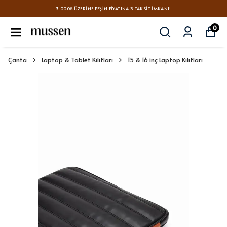
3.000₺ ÜZERINE PEŞIN FIYATINA 3 TAKSIT İMKANI!
0
Çanta
Laptop & Tablet Kılıfları
15 & 16 inç Laptop Kılıfları