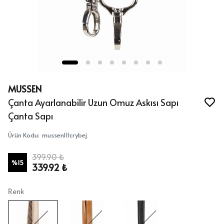
MUSSEN
Çanta Ayarlanabilir Uzun Omuz Askısı Sapı
Çanta Sapı
Ürün Kodu
:
mussen111crybej
399.90 ₺
%
15
339.92 ₺
Renk