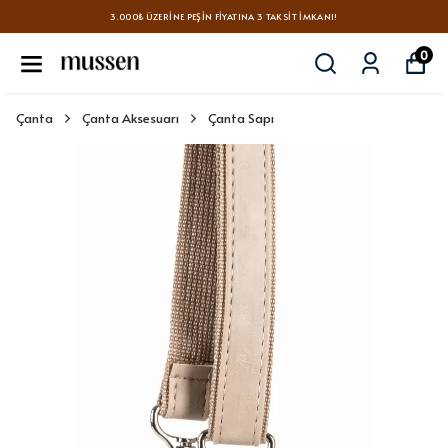
3.000₺ ÜZERINE PEŞIN FIYATINA 3 TAKSIT İMKANI!
0
Çanta
Çanta Aksesuarı
Çanta Sapı