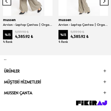
mussen
mussen
Arvion - Laptop Çantası | Organizer Evrak ve Bilgisayar Çantası 15", 15.6" ve 16" inç - Bordo Nova
Arvion - Laptop Çantası | Organizer Evrak ve Bilgisayar Çantası 15", 15.6" ve 16" inç - Kahve Nova
5,159.90 ₺
5,159.90 ₺
%
15
%
15
4,385.92 ₺
4,385.92 ₺
4 Renk
4 Renk
ÜRÜNLER
MÜŞTERİ HİZMETLERİ
MUSSEN ÇANTA