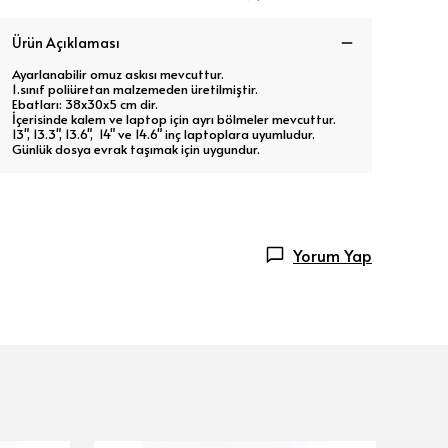
Ürün Açıklaması
Ayarlanabilir omuz askısı mevcuttur.
1.sınıf poliüretan malzemeden üretilmiştir.
Ebatları: 38x30x5 cm dir.
İçerisinde kalem ve laptop için ayrı bölmeler mevcuttur.
13", 13.3", 13.6", 14" ve 14.6" inç laptoplara uyumludur.
Günlük dosya evrak taşımak için uygundur.
Yorum Yap