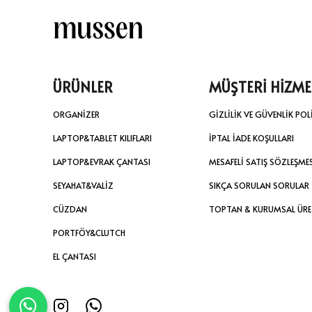
ÜRÜNLER
MÜŞTERİ HİZME
ORGANİZER
GİZLİLİK VE GÜVENLİK POL
LAPTOP&TABLET KILIFLARI
İPTAL İADE KOŞULLARI
LAPTOP&EVRAK ÇANTASI
MESAFELİ SATIŞ SÖZLEŞME
SEYAHAT&VALİZ
SIKÇA SORULAN SORULAR
CÜZDAN
TOPTAN & KURUMSAL ÜR
PORTFÖY&CLUTCH
EL ÇANTASI