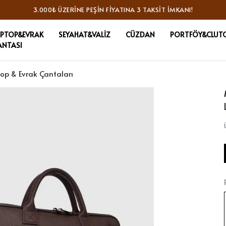
3.000₺ ÜZERINE PEŞIN FIYATINA 3 TAKSIT İMKANI!
APTOP&EVRAK
SEYAHAT&VALİZ
CÜZDAN
PORTFÖY&CLUT
ANTASI
top & Evrak Çantaları