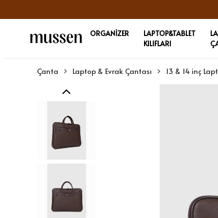
ORGANİZER
LAPTOP&TABLET
L
KILIFLARI
Ç
Çanta
Laptop & Evrak Çantası
13 & 14 inç Lap