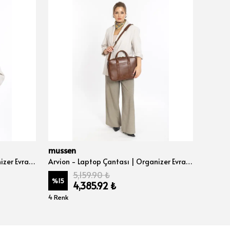
mussen
musse
Arvion - Laptop Çantası | Organizer Evrak ve Bilgisayar Çantası 15", 15.6" ve 16" inç - Siyah Nova
Arvion - Laptop Çantası | Organizer Evrak ve Bilgisayar Çantası 15", 15.6" ve 16" inç - Taba Nova
5,159.90 ₺
%
15
%
15
4,385.92 ₺
4 Renk
4 Renk