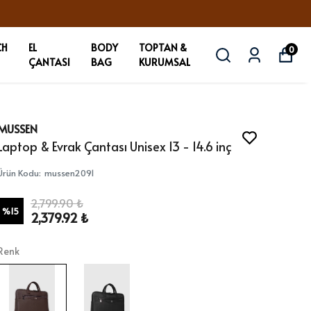
CH
EL
BODY
TOPTAN &
0
ÇANTASI
BAG
KURUMSAL
MUSSEN
Laptop & Evrak Çantası Unisex 13 - 14.6 inç
Ürün Kodu
:
mussen2091
2,799.90 ₺
%
15
2,379.92 ₺
Renk