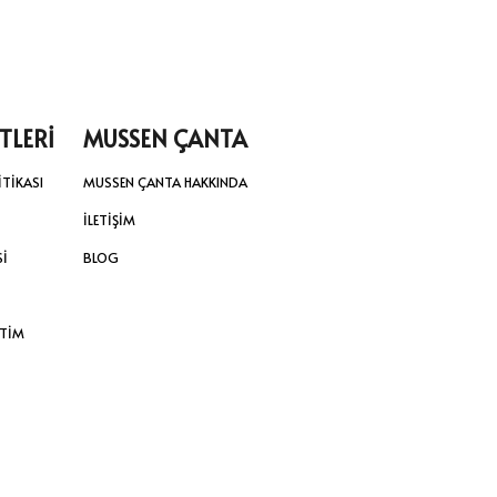
TLERİ
MUSSEN ÇANTA
İTİKASI
MUSSEN ÇANTA HAKKINDA
İLETİŞİM
Sİ
BLOG
ETİM