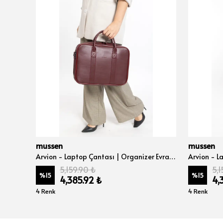
mussen
mussen
Auron - Kişisel Bakım & Makyaj El Çantası Unisex - Taba Naturel
Arvion - Laptop Çantası | Organizer Evrak ve Bilgisayar Çantası 15", 15.6" ve 16" inç - Bordo Nova
5,159.90 ₺
5,1
%
15
%
15
4,385.92 ₺
4,
4 Renk
4 Renk