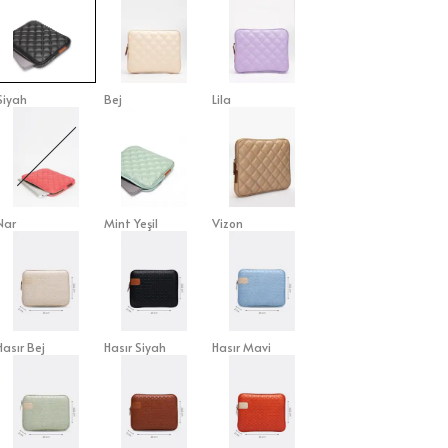
Siyah
Bej
Lila
Nar
Mint Yeşil
Vizon
Hasır Bej
Hasır Siyah
Hasır Mavi