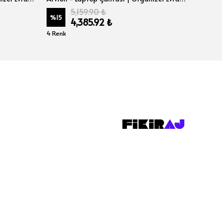
5,159.90 ₺
%
15
%
15
4,385.92 ₺
4 Renk
4 Renk