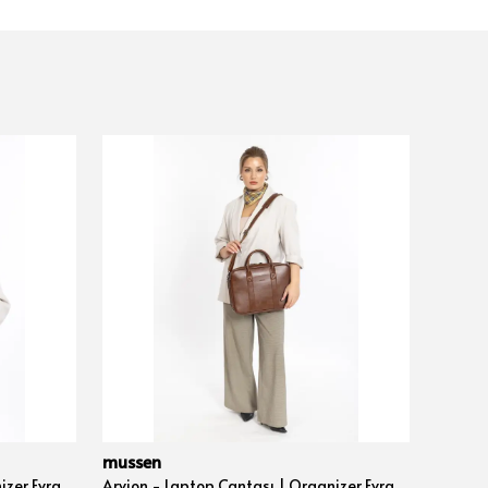
mussen
musse
Arvion - Laptop Çantası | Organizer Evrak ve Bilgisayar Çantası 15", 15.6" ve 16" inç - Siyah Nova
Arvion - Laptop Çantası | Organizer Evrak ve Bilgisayar Çantası 15", 15.6" ve 16" inç - Taba Nova