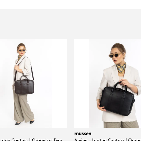
mussen
Arvion - Laptop Çantası | Organizer Evrak ve Bilgisayar Çantası 15", 15.6" ve 16" inç - Kahve Nova