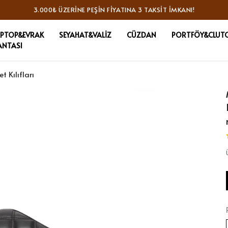
3.000₺ ÜZERINE PEŞIN FIYATINA 3 TAKSIT İMKANI!
APTOP&EVRAK
SEYAHAT&VALİZ
CÜZDAN
PORTFÖY&CLUT
ANTASI
t Kılıfları