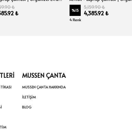
59.90 ₺
5,159.90 ₺
%
15
385.92 ₺
4,385.92 ₺
4 Renk
TLERİ
MUSSEN ÇANTA
İTİKASI
MUSSEN ÇANTA HAKKINDA
İLETİŞİM
Sİ
BLOG
ETİM