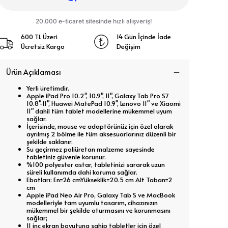
600 TL Üzeri
14 Gün İçinde İade
Ücretsiz Kargo
Değişim
Ürün Açıklaması
Yerli üretimdir.
Apple iPad Pro 10.2", 10.9", 11", Galaxy Tab Pro S7
10.8"-11", Huawei MatePad 10.9", Lenovo 11" ve Xiaomi
11" dahil tüm tablet modellerine mükemmel uyum
sağlar.
İçerisinde, mouse ve adaptörünüz için özel olarak
ayrılmış 2 bölme ile tüm aksesuarlarınız düzenli bir
şekilde saklanır.
Su geçirmez poliüretan malzeme sayesinde
tabletiniz güvenle korunur.
%100 polyester astar, tabletinizi sararak uzun
süreli kullanımda dahi koruma sağlar.
Ebatları: En=26 cmYükseklik=20.5 cm Alt Taban=2
cm
Apple iPad Neo Air Pro, Galaxy Tab S ve MacBook
modelleriyle tam uyumlu tasarım, cihazınızın
mükemmel bir şekilde oturmasını ve korunmasını
sağlar;
11 inç ekran boyutuna sahip tabletler için özel