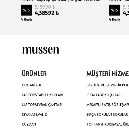
5,159.90 ₺
5,1
%
15
%
15
4,385.92 ₺
4,
4 Renk
4 Renk
ÜRÜNLER
MÜŞTERİ HİZME
ORGANİZER
GİZLİLİK VE GÜVENLİK POL
LAPTOP&TABLET KILIFLARI
İPTAL İADE KOŞULLARI
LAPTOP&EVRAK ÇANTASI
MESAFELİ SATIŞ SÖZLEŞME
SEYAHAT&VALİZ
SIKÇA SORULAN SORULAR
CÜZDAN
TOPTAN & KURUMSAL ÜR