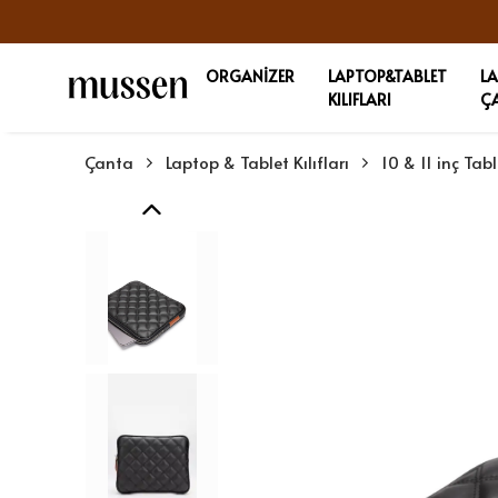
ORGANİZER
LAPTOP&TABLET
L
KILIFLARI
Ç
Çanta
Laptop & Tablet Kılıfları
10 & 11 inç Table