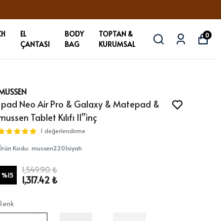
CH
EL
BODY
TOPTAN &
0
ÇANTASI
BAG
KURUMSAL
MUSSEN
Ipad Neo Air Pro & Galaxy & Matepad &
mussen Tablet Kılıfı 11”inç
1 değerlendirme
Ürün Kodu
:
mussen2201siyah
1,549.90 ₺
%
15
1,317.42 ₺
Renk