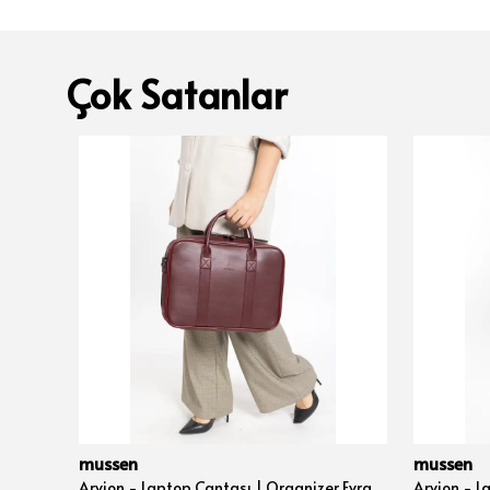
Çok Satanlar
mussen
mussen
Auron - Kişisel Bakım & Makyaj El Çantası Unisex - Taba Naturel
Arvion - Laptop Çantası | Organizer Evrak ve Bilgisayar Çantası 15", 15.6" ve 16" inç - Bordo Nova